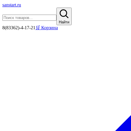
sanstart
.ru
Найти
8(83362)-4-17-21
🛒 Корзина