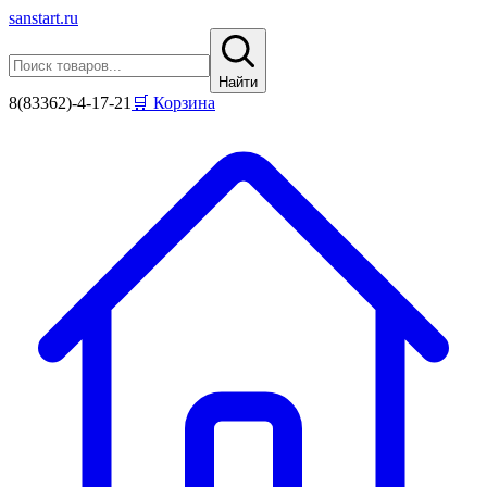
sanstart
.ru
Найти
8(83362)-4-17-21
🛒 Корзина