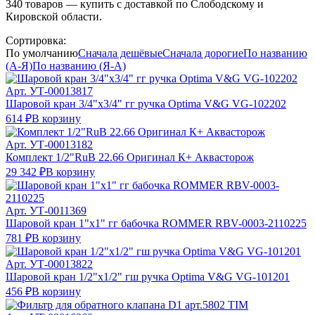
340
товаров — купить с доставкой по Слободскому и
Кировской области.
Сортировка:
По умолчанию
Сначала дешёвые
Сначала дорогие
По названию
(А-Я)
По названию (Я-А)
Арт.
УТ-00013817
Шаровой кран 3/4"х3/4" гг ручка Optima V&G VG-102202
614 ₽
В корзину
Арт.
УТ-00013182
Комплект 1/2"RuB 22.66 Оригинал К+ Аквасторож
29 342 ₽
В корзину
Арт.
УТ-0011369
Шаровой кран 1"х1" гг бабочка ROMMER RBV-0003-2110225
781 ₽
В корзину
Арт.
УТ-00013822
Шаровой кран 1/2"х1/2" гш ручка Optima V&G VG-101201
456 ₽
В корзину