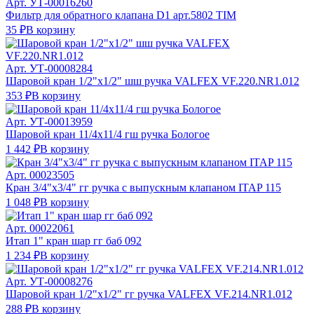
Арт.
УТ-00016260
Фильтр для обратного клапана D1 арт.5802 TIM
35 ₽
В корзину
Арт.
УТ-00008284
Шаровой кран 1/2"х1/2" шш ручка VALFEX VF.220.NR1.012
353 ₽
В корзину
Арт.
УТ-00013959
Шаровой кран 11/4х11/4 гш ручка Бологое
1 442 ₽
В корзину
Арт.
00023505
Кран 3/4"х3/4" гг ручка с выпускным клапаном ITAP 115
1 048 ₽
В корзину
Арт.
00022061
Итап 1" кран шар гг баб 092
1 234 ₽
В корзину
Арт.
УТ-00008276
Шаровой кран 1/2"х1/2" гг ручка VALFEX VF.214.NR1.012
288 ₽
В корзину