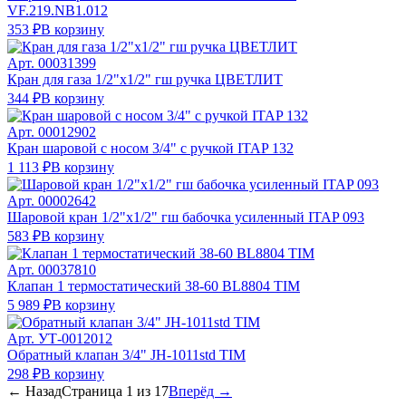
VF.219.NB1.012
353 ₽
В корзину
Арт.
00031399
Кран для газа 1/2"х1/2" гш ручка ЦВЕТЛИТ
344 ₽
В корзину
Арт.
00012902
Кран шаровой с носом 3/4" с ручкой ITAP 132
1 113 ₽
В корзину
Арт.
00002642
Шаровой кран 1/2"х1/2" гш бабочка усиленный ITAP 093
583 ₽
В корзину
Арт.
00037810
Клапан 1 термостатический 38-60 BL8804 TIM
5 989 ₽
В корзину
Арт.
УТ-0012012
Обратный клапан 3/4" JH-1011std TIM
298 ₽
В корзину
← Назад
Страница
1
из
17
Вперёд →