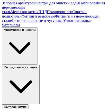
Запорная арматура
Фильтры для очистки воды
Гофрированная
нержавеющая
сталь
Металлопластик
ПНД
Полипропилен
Сшитый
полиэтилен
Фитинги резьбовые
Фитинги из нержавеющей
стали
Фитинги стальные и чугунные
Уплотнительные
материалы
Автоматика и насосы
Инструменты и крепеж
Бытовая химия