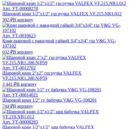
Арт.
УТ-00008278
Шаровой кран 1/2"х1/2" гш ручка VALFEX VF.215.NR1.012
302 ₽
В корзину
Арт.
УТ-0010623
Кран шаровой с накидной гайкой 3/4"х3/4" гш V&G VG-
107102
632 ₽
В корзину
Арт.
УТ-0012702
Шаровой кран 2"х2" гш ручка VALFEX
VF.215.NR1.200.N/P59
3 441 ₽
В корзину
Арт.
УТ-00014021
Шаровой кран 1/2" гг бабочка V&G VG-108201
744 ₽
В корзину
Арт.
УТ-00008283
Шаровой кран 1/2"х1/2" шш бабочка VALFEX