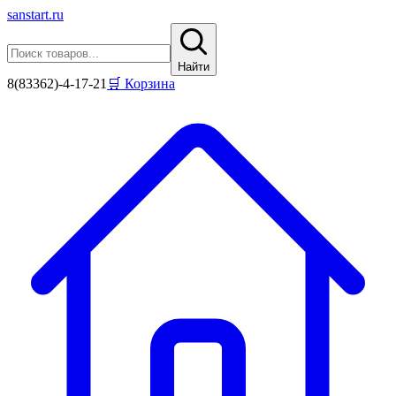
sanstart
.ru
Найти
8(83362)-4-17-21
🛒 Корзина