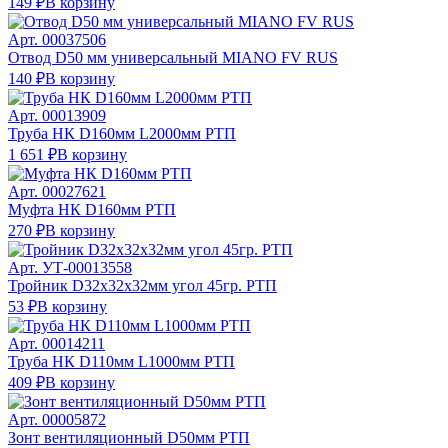
149 ₽
В корзину
Арт.
00037506
Отвод D50 мм универсальный MIANO FV RUS
140 ₽
В корзину
Арт.
00013909
Труба НК D160мм L2000мм РТП
1 651 ₽
В корзину
Арт.
00027621
Муфта НК D160мм РТП
270 ₽
В корзину
Арт.
УТ-00013558
Тройник D32х32х32мм угол 45гр. РТП
53 ₽
В корзину
Арт.
00014211
Труба НК D110мм L1000мм РТП
409 ₽
В корзину
Арт.
00005872
Зонт вентиляционный D50мм РТП