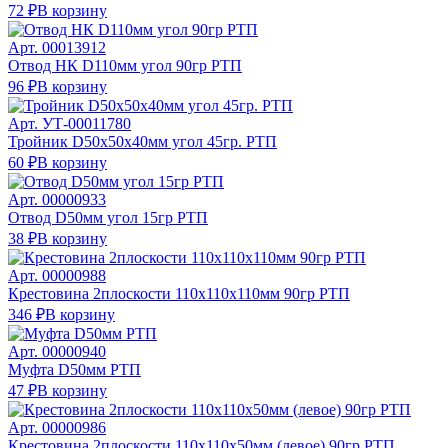
72 ₽
В корзину
Арт.
00013912
Отвод НК D110мм угол 90гр РТП
96 ₽
В корзину
Арт.
УТ-00011780
Тройник D50х50х40мм угол 45гр. РТП
60 ₽
В корзину
Арт.
00000933
Отвод D50мм угол 15гр РТП
38 ₽
В корзину
Арт.
00000988
Крестовина 2плоскости 110х110х110мм 90гр РТП
346 ₽
В корзину
Арт.
00000940
Муфта D50мм РТП
47 ₽
В корзину
Арт.
00000986
Крестовина 2плоскости 110х110х50мм (левое) 90гр РТП