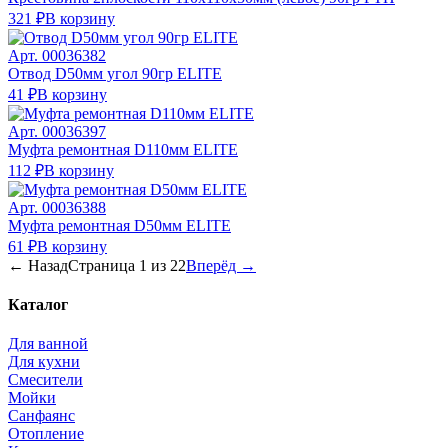
321 ₽
В корзину
Арт.
00036382
Отвод D50мм угол 90гр ELITE
41 ₽
В корзину
Арт.
00036397
Муфта ремонтная D110мм ELITE
112 ₽
В корзину
Арт.
00036388
Муфта ремонтная D50мм ELITE
61 ₽
В корзину
← Назад
Страница
1
из
22
Вперёд →
Каталог
Для ванной
Для кухни
Смесители
Мойки
Санфаянс
Отопление