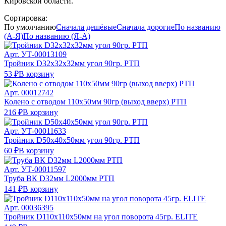
Кировской области.
Сортировка:
По умолчанию
Сначала дешёвые
Сначала дорогие
По названию
(А-Я)
По названию (Я-А)
Арт.
УТ-00013109
Тройник D32х32х32мм угол 90гр. РТП
53 ₽
В корзину
Арт.
00012742
Колено с отводом 110х50мм 90гр (выход вверх) РТП
216 ₽
В корзину
Арт.
УТ-00011633
Тройник D50х40х50мм угол 90гр. РТП
60 ₽
В корзину
Арт.
УТ-00011597
Труба ВК D32мм L2000мм РТП
141 ₽
В корзину
Арт.
00036395
Тройник D110х110х50мм на угол поворота 45гр. ELITE