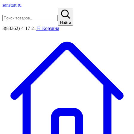
sanstart
.ru
Найти
8(83362)-4-17-21
🛒 Корзина