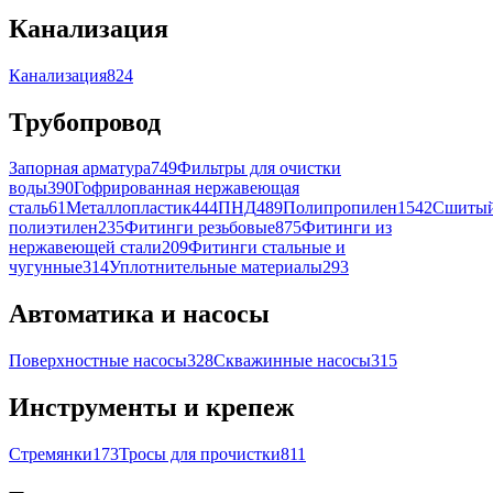
Канализация
Канализация
824
Трубопровод
Запорная арматура
749
Фильтры для очистки
воды
390
Гофрированная нержавеющая
сталь
61
Металлопластик
444
ПНД
489
Полипропилен
1542
Сшиты
полиэтилен
235
Фитинги резьбовые
875
Фитинги из
нержавеющей стали
209
Фитинги стальные и
чугунные
314
Уплотнительные материалы
293
Автоматика и насосы
Поверхностные насосы
328
Скважинные насосы
315
Инструменты и крепеж
Стремянки
173
Тросы для прочистки
811