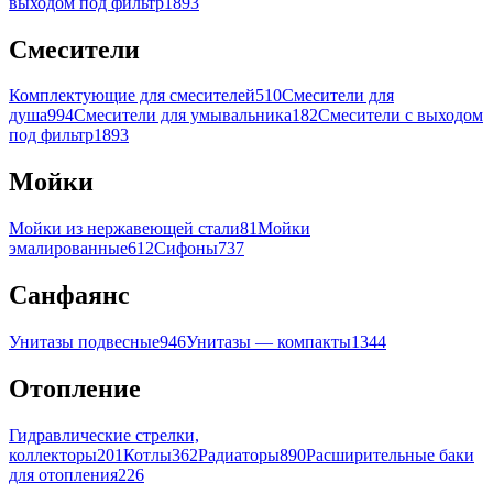
выходом под фильтр
1893
Смесители
Комплектующие для смесителей
510
Смесители для
душа
994
Смесители для умывальника
182
Смесители с выходом
под фильтр
1893
Мойки
Мойки из нержавеющей стали
81
Мойки
эмалированные
612
Сифоны
737
Санфаянс
Унитазы подвесные
946
Унитазы — компакты
1344
Отопление
Гидравлические стрелки,
коллекторы
201
Котлы
362
Радиаторы
890
Расширительные баки
для отопления
226