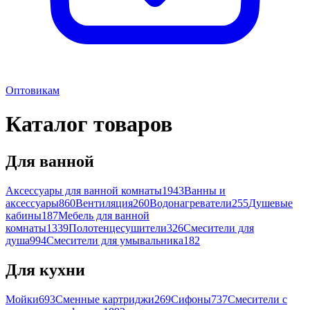
Оптовикам
Каталог товаров
Для ванной
Аксессуары для ванной комнаты
1943
Ванны и
аксессуары
860
Вентиляция
260
Водонагреватели
255
Душевые
кабины
187
Мебель для ванной
комнаты
1339
Полотенцесушители
326
Смесители для
душа
994
Смесители для умывальника
182
Для кухни
Мойки
693
Сменные картриджи
269
Сифоны
737
Смесители с