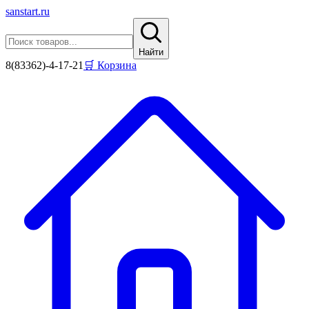
sanstart
.ru
Найти
8(83362)-4-17-21
🛒 Корзина