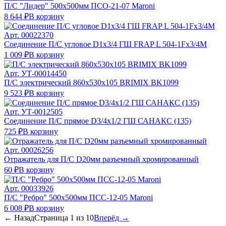
П/С "Лидер" 500х500мм ПСО-21-07 Maroni
8 644 ₽
В корзину
Арт.
00022370
Соединение П/С угловое D1х3/4 ГШ FRAP L 504-1Fх3/4М
1 009 ₽
В корзину
Арт.
УТ-00014450
П/С электрический 860х530х105 BRIMIX BK1099
9 523 ₽
В корзину
Арт.
УТ-0012505
Соединение П/С прямое D3/4х1/2 ГШ САНАКС (135)
725 ₽
В корзину
Арт.
00026256
Отражатель для П/С D20мм разъемный хромированный
60 ₽
В корзину
Арт.
00033926
П/С "Ребро" 500х500мм ПСС-12-05 Maroni
6 008 ₽
В корзину
← Назад
Страница
1
из
10
Вперёд →