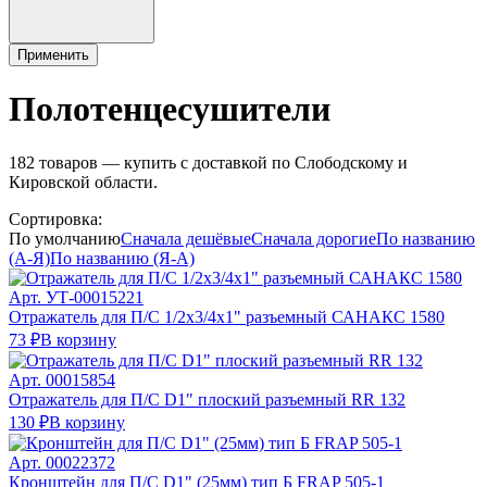
Применить
Полотенцесушители
182
товаров — купить с доставкой по Слободскому и
Кировской области.
Сортировка:
По умолчанию
Сначала дешёвые
Сначала дорогие
По названию
(А-Я)
По названию (Я-А)
Арт.
УТ-00015221
Отражатель для П/С 1/2х3/4х1" разъемный САНАКС 1580
73 ₽
В корзину
Арт.
00015854
Отражатель для П/С D1" плоский разъемный RR 132
130 ₽
В корзину
Арт.
00022372
Кронштейн для П/С D1" (25мм) тип Б FRAP 505-1