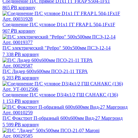
Соединение П/С прямое D1х1 ГГ FRAP S504-1Fх1
865 ₽
В корзину
Арт.
00031928
Соединение П/С угловое D1х1 ГГ FRAP L 504-1Fх1F
907 ₽
В корзину
Арт.
00019377
П/С электрический "Ребро" 500х500мм ПСЭ-12-14
7 338 ₽
В корзину
Арт.
00029587
П/С Лидер 600х600мм ПСО-21-11 ТЕРА
6 203 ₽
В корзину
Арт.
УТ-0012506
Соединение П/С угловое D3/4х1/2 ГШ САНАКС (136)
1 153 ₽
В корзину
Арт.
00010259
П/С Фокстрот П-образный 600х600мм Вид-27 Маргроид
5 599 ₽
В корзину
Арт.
00029585