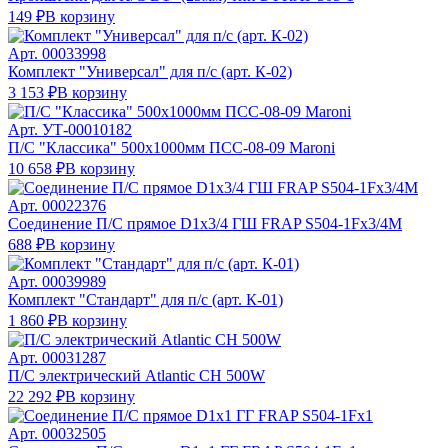
149 ₽
В корзину
Арт.
00033998
Комплект "Универсал" для п/с (арт. К-02)
3 153 ₽
В корзину
Арт.
УТ-00010182
П/С "Классика" 500х1000мм ПСС-08-09 Maroni
10 658 ₽
В корзину
Арт.
00022376
Соединение П/С прямое D1х3/4 ГШ FRAP S504-1Fх3/4М
688 ₽
В корзину
Арт.
00039989
Комплект "Стандарт" для п/с (арт. К-01)
1 860 ₽
В корзину
Арт.
00031287
П/С электрический Atlantic CH 500W
22 292 ₽
В корзину
Арт.
00032505