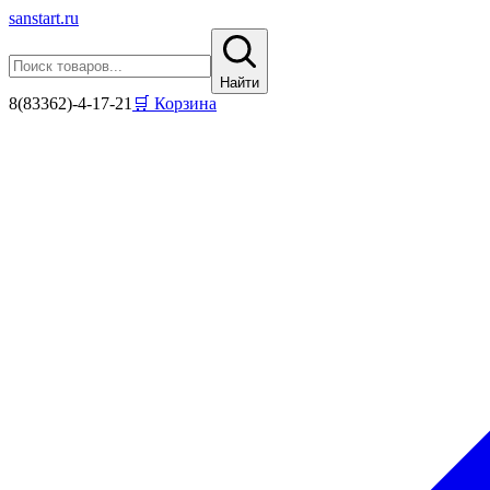
sanstart
.ru
Найти
8(83362)-4-17-21
🛒 Корзина