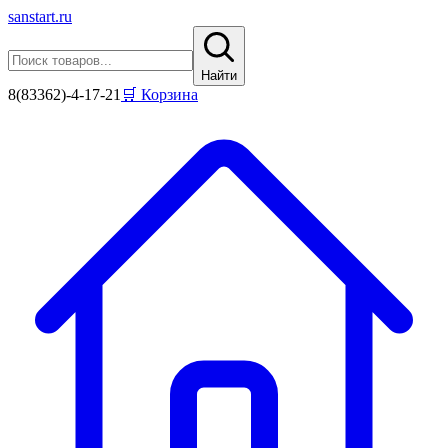
sanstart
.ru
Найти
8(83362)-4-17-21
🛒 Корзина