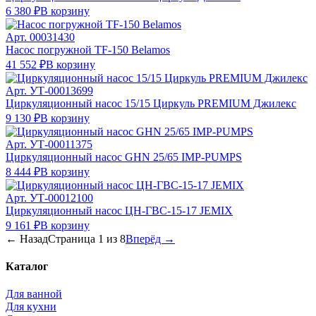
6 380 ₽
В корзину
Арт.
00031430
Насос погружной TF-150 Belamos
41 552 ₽
В корзину
Арт.
УТ-00013699
Циркуляционный насос 15/15 Циркуль PREMIUM Джилекс
9 130 ₽
В корзину
Арт.
УТ-00011375
Циркуляционный насос GHN 25/65 IMP-PUMPS
8 444 ₽
В корзину
Арт.
УТ-00012100
Циркуляционный насос ЦН-ГВС-15-17 JEMIX
9 161 ₽
В корзину
← Назад
Страница
1
из
8
Вперёд →
Каталог
Для ванной
Для кухни