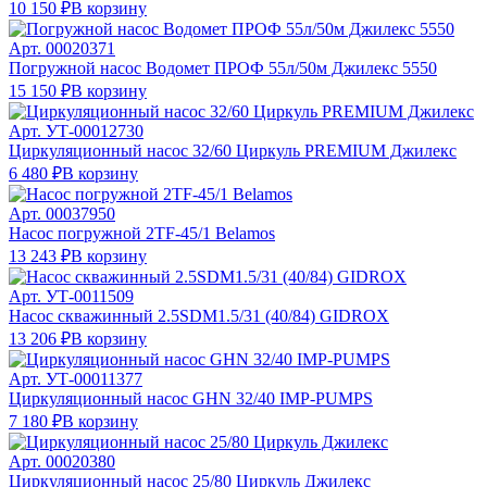
10 150 ₽
В корзину
Арт.
00020371
Погружной насос Водомет ПРОФ 55л/50м Джилекс 5550
15 150 ₽
В корзину
Арт.
УТ-00012730
Циркуляционный насос 32/60 Циркуль PREMIUM Джилекс
6 480 ₽
В корзину
Арт.
00037950
Насос погружной 2TF-45/1 Belamos
13 243 ₽
В корзину
Арт.
УТ-0011509
Насос скважинный 2.5SDM1.5/31 (40/84) GIDROX
13 206 ₽
В корзину
Арт.
УТ-00011377
Циркуляционный насос GHN 32/40 IMP-PUMPS
7 180 ₽
В корзину
Арт.
00020380
Циркуляционный насос 25/80 Циркуль Джилекс