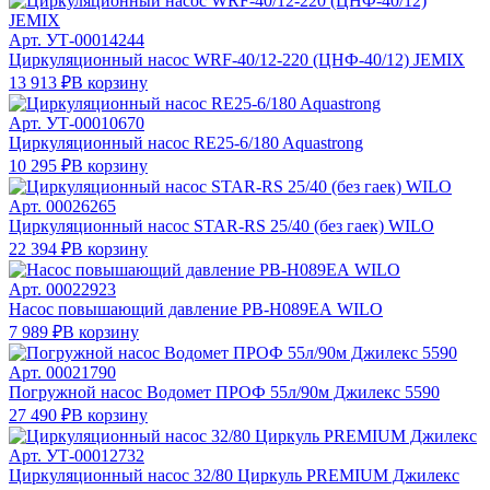
Арт.
УТ-00014244
Циркуляционный насос WRF-40/12-220 (ЦНФ-40/12) JEMIX
13 913 ₽
В корзину
Арт.
УТ-00010670
Циркуляционный насос RE25-6/180 Aquastrong
10 295 ₽
В корзину
Арт.
00026265
Циркуляционный насос STAR-RS 25/40 (без гаек) WILO
22 394 ₽
В корзину
Арт.
00022923
Насос повышающий давление РВ-Н089ЕА WILO
7 989 ₽
В корзину
Арт.
00021790
Погружной насос Водомет ПРОФ 55л/90м Джилекс 5590
27 490 ₽
В корзину
Арт.
УТ-00012732
Циркуляционный насос 32/80 Циркуль PREMIUM Джилекс