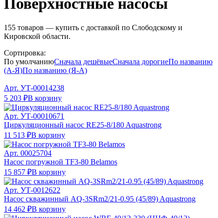
Поверхностные насосы
155
товаров — купить с доставкой по Слободскому и
Кировской области.
Сортировка:
По умолчанию
Сначала дешёвые
Сначала дорогие
По названию
(А-Я)
По названию (Я-А)
Арт.
УТ-00014238
5 203 ₽
В корзину
Арт.
УТ-00010671
Циркуляционный насос RE25-8/180 Aquastrong
11 513 ₽
В корзину
Арт.
00025704
Насос погружной TF3-80 Belamos
15 857 ₽
В корзину
Арт.
УТ-0012622
Насос скважинный AQ-3SRm2/21-0.95 (45/89) Aquastrong
14 462 ₽
В корзину