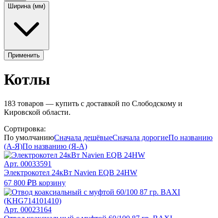
Ширина (мм)
Применить
Котлы
183
товаров — купить с доставкой по Слободскому и
Кировской области.
Сортировка:
По умолчанию
Сначала дешёвые
Сначала дорогие
По названию
(А-Я)
По названию (Я-А)
Арт.
00033591
Электрокотел 24кВт Navien EQB 24HW
67 800 ₽
В корзину
Арт.
00023164