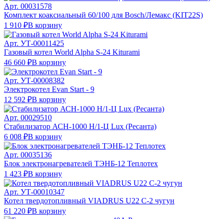
Арт.
00031578
Комплект коаксиальный 60/100 для Bosch/Лемакс (KIT22S)
1 910 ₽
В корзину
Арт.
УТ-00011425
Газовый котел World Alpha S-24 Kiturami
46 660 ₽
В корзину
Арт.
УТ-00008382
Электрокотел Evan Start - 9
12 592 ₽
В корзину
Арт.
00029510
Стабилизатор АСН-1000 Н/1-Ц Lux (Ресанта)
6 008 ₽
В корзину
Арт.
00035136
Блок электронагревателей ТЭНБ-12 Теплотех
1 423 ₽
В корзину
Арт.
УТ-00010347
Котел твердотопливный VIADRUS U22 C-2 чугун
61 220 ₽
В корзину