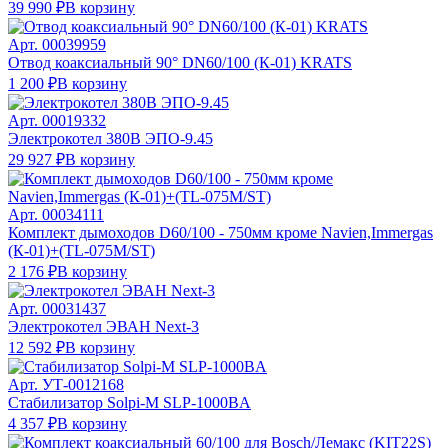
39 990 ₽
В корзину
Арт.
00039959
Отвод коаксиальный 90° DN60/100 (К-01) KRATS
1 200 ₽
В корзину
Арт.
00019332
Электрокотел 380В ЭПО-9.45
29 927 ₽
В корзину
Арт.
00034111
Комплект дымоходов D60/100 - 750мм кроме Navien,Immergas
(К-01)+(TL-075M/ST)
2 176 ₽
В корзину
Арт.
00031437
Электрокотел ЭВАН Next-3
12 592 ₽
В корзину
Арт.
УТ-0012168
Стабилизатор Solpi-M SLP-1000BA
4 357 ₽
В корзину