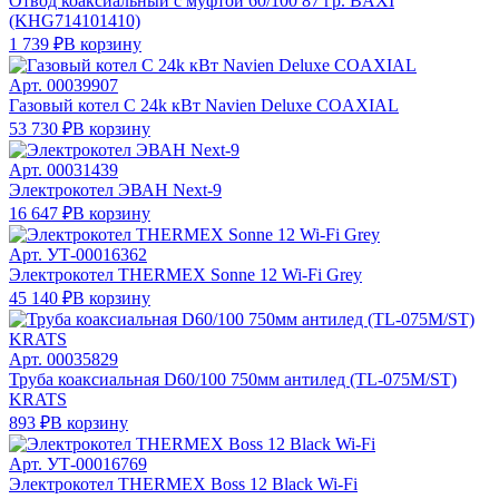
Отвод коаксиальный с муфтой 60/100 87 гр. BAXI
(KHG714101410)
1 739 ₽
В корзину
Арт.
00039907
Газовый котел С 24k кВт Navien Deluxe COAXIAL
53 730 ₽
В корзину
Арт.
00031439
Электрокотел ЭВАН Next-9
16 647 ₽
В корзину
Арт.
УТ-00016362
Электрокотел THERMEX Sonne 12 Wi-Fi Grey
45 140 ₽
В корзину
Арт.
00035829
Труба коаксиальная D60/100 750мм антилед (TL-075M/ST)
KRATS
893 ₽
В корзину
Арт.
УТ-00016769
Электрокотел THERMEX Boss 12 Black Wi-Fi