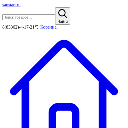
sanstart
.ru
Найти
8(83362)-4-17-21
🛒 Корзина