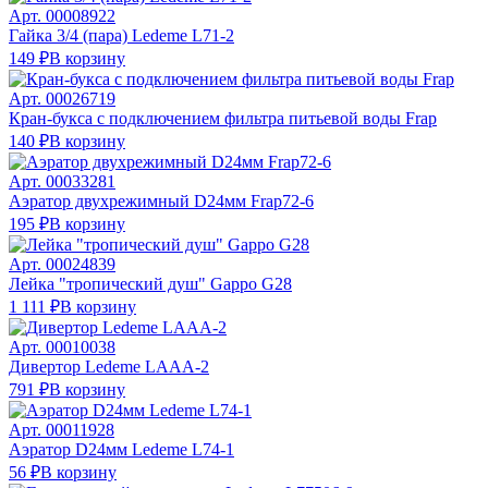
Арт.
00008922
Гайка 3/4 (пара) Ledeme L71-2
149 ₽
В корзину
Арт.
00026719
Кран-букса с подключением фильтра питьевой воды Frap
140 ₽
В корзину
Арт.
00033281
Аэратор двухрежимный D24мм Frap72-6
195 ₽
В корзину
Арт.
00024839
Лейка "тропический душ" Gappo G28
1 111 ₽
В корзину
Арт.
00010038
Дивертор Ledeme LAAA-2
791 ₽
В корзину
Арт.
00011928
Аэратор D24мм Ledeme L74-1
56 ₽
В корзину