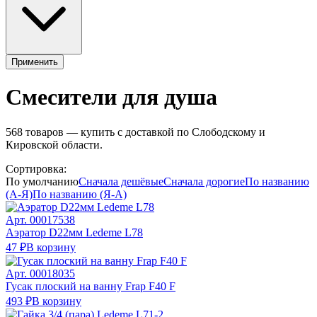
Применить
Смесители для душа
568
товаров — купить с доставкой по Слободскому и
Кировской области.
Сортировка:
По умолчанию
Сначала дешёвые
Сначала дорогие
По названию
(А-Я)
По названию (Я-А)
Арт.
00017538
Аэратор D22мм Ledeme L78
47 ₽
В корзину
Арт.
00018035
Гусак плоский на ванну Frap F40 F
493 ₽
В корзину