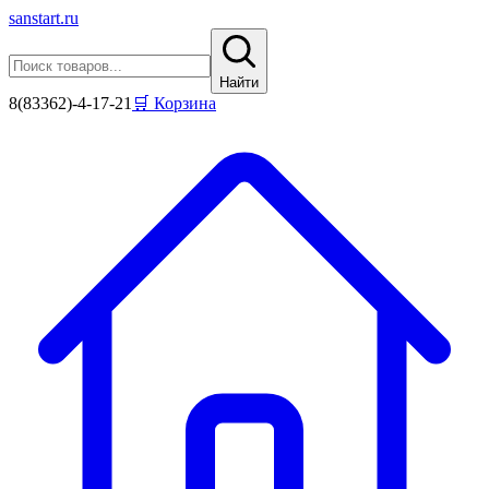
sanstart
.ru
Найти
8(83362)-4-17-21
🛒 Корзина