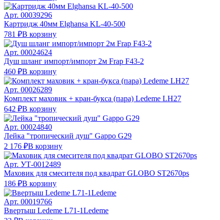
Арт.
00039296
Картридж 40мм Elghansa KL-40-500
781 ₽
В корзину
Арт.
00024624
Душ шланг импорт/импорт 2м Frap F43-2
460 ₽
В корзину
Арт.
00026289
Комплект маховик + кран-букса (пара) Ledeme LH27
642 ₽
В корзину
Арт.
00024840
Лейка "тропический душ" Gappo G29
2 176 ₽
В корзину
Арт.
УТ-0012489
Маховик для смесителя под квадрат GLOBO ST2670ps
186 ₽
В корзину
Арт.
00019766
Ввертыш Ledeme L71-1Ledeme