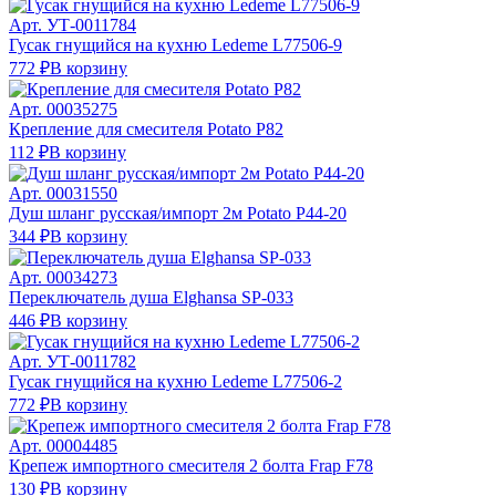
Арт.
УТ-0011784
Гусак гнущийся на кухню Ledeme L77506-9
772 ₽
В корзину
Арт.
00035275
Крепление для смесителя Potato Р82
112 ₽
В корзину
Арт.
00031550
Душ шланг русская/импорт 2м Potato P44-20
344 ₽
В корзину
Арт.
00034273
Переключатель душа Elghansa SP-033
446 ₽
В корзину
Арт.
УТ-0011782
Гусак гнущийся на кухню Ledeme L77506-2
772 ₽
В корзину
Арт.
00004485
Крепеж импортного смесителя 2 болта Frap F78
130 ₽
В корзину