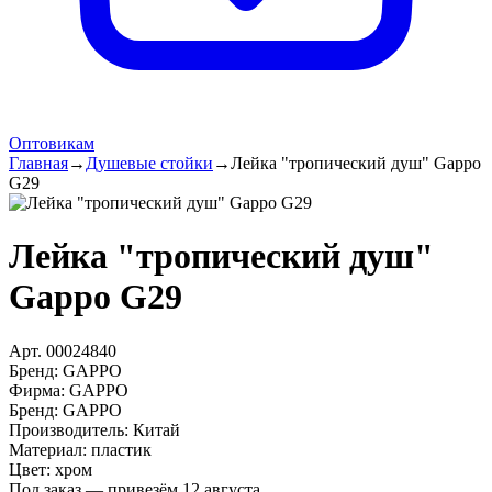
Оптовикам
Главная
→
Душевые стойки
→
Лейка "тропический душ" Gappo
G29
Лейка "тропический душ"
Gappo G29
Арт.
00024840
Бренд:
GAPPO
Фирма
:
GAPPO
Бренд
:
GAPPO
Производитель
:
Китай
Материал
:
пластик
Цвет
:
хром
Под заказ — привезём 12 августа