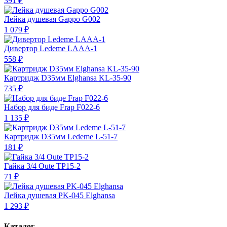
391 ₽
Лейка душевая Gappo G002
1 079 ₽
Дивертор Ledeme LAAA-1
558 ₽
Картридж D35мм Elghansa KL-35-90
735 ₽
Набор для биде Frap F022-6
1 135 ₽
Картридж D35мм Ledeme L-51-7
181 ₽
Гайка 3/4 Oute TP15-2
71 ₽
Лейка душевая PK-045 Elghansa
1 293 ₽
Каталог