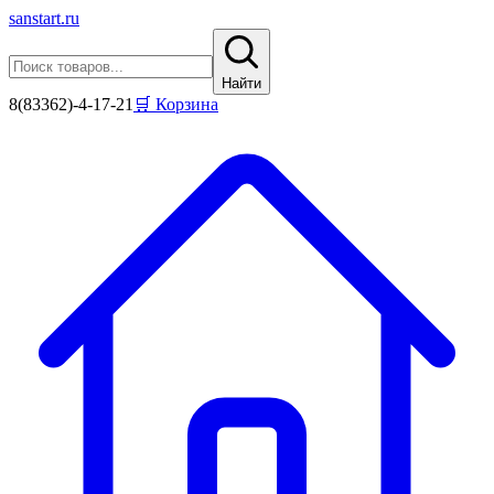
sanstart
.ru
Найти
8(83362)-4-17-21
🛒 Корзина