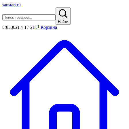
sanstart
.ru
Найти
8(83362)-4-17-21
🛒 Корзина