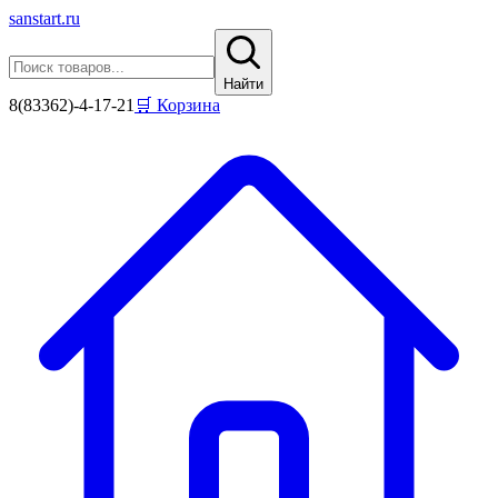
sanstart
.ru
Найти
8(83362)-4-17-21
🛒 Корзина