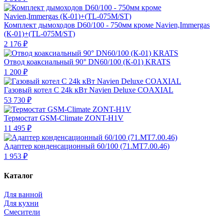
Комплект дымоходов D60/100 - 750мм кроме Navien,Immergas
(К-01)+(TL-075M/ST)
2 176 ₽
Отвод коаксиальный 90° DN60/100 (К-01) KRATS
1 200 ₽
Газовый котел С 24k кВт Navien Deluxe COAXIAL
53 730 ₽
Термостат GSM-Climate ZONT-H1V
11 495 ₽
Адаптер конденсационный 60/100 (71.MT7.00.46)
1 953 ₽
Каталог
Для ванной
Для кухни
Смесители