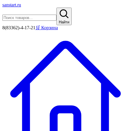
sanstart
.ru
Найти
8(83362)-4-17-21
🛒 Корзина