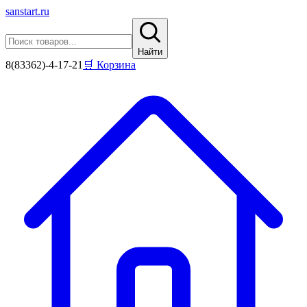
sanstart
.ru
Найти
8(83362)-4-17-21
🛒 Корзина