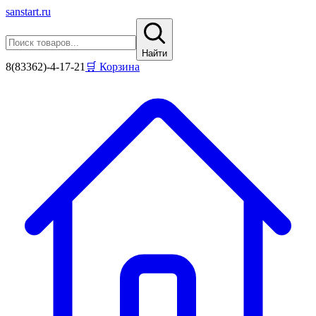
sanstart
.ru
Найти
8(83362)-4-17-21
🛒 Корзина