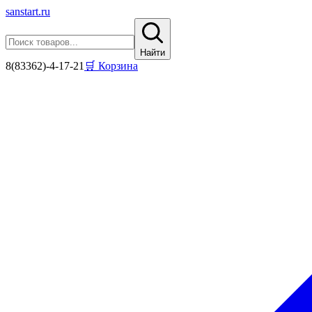
sanstart
.ru
Найти
8(83362)-4-17-21
🛒 Корзина