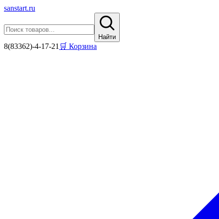
sanstart
.ru
Найти
8(83362)-4-17-21
🛒 Корзина