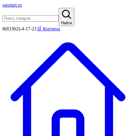
sanstart
.ru
Найти
8(83362)-4-17-21
🛒 Корзина