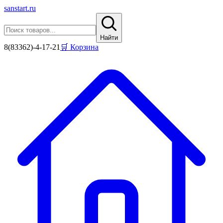
sanstart
.ru
Найти
8(83362)-4-17-21
🛒 Корзина