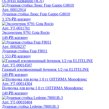
(А-Я)
По названию (Я-А)
Арт.
00012914
Душевая стойка Люкс Frap Gappo G8010
3 376 ₽
В корзину
Арт.
УТ-0011761
Эксцентрик 9791 Gota Rocio
149 ₽
В корзину
Арт.
00028237
Душевая стойка Frap F8011
1 553 ₽
В корзину
Арт.
УТ-00014507
Газовый изоляционный бочонок 1/2 гш ELITELINE
149 ₽
В корзину
Арт.
УТ-00014304
Подводка для воды 1,0 гг ОПТИМА Монофлекс
140 ₽
В корзину
Арт.
УТ-00010404
Душевая стойка Ledeme-78001B-3