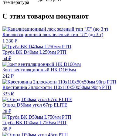
температура
С этим товаром покупают
Канализационный люк зеленый тип "Л" (до 3 т)
1 330 ₽
Труба ВК D40мм L250мм РТП
54 ₽
Зонт вентиляционный НК D160мм
242 ₽
Крестовина 2плоскости 110х110х50х50мм 90гр РТП
335 ₽
Отвод D50мм угол 67гр ELITE
28 ₽
Труба ВК D50мм L750мм РТП
88 ₽