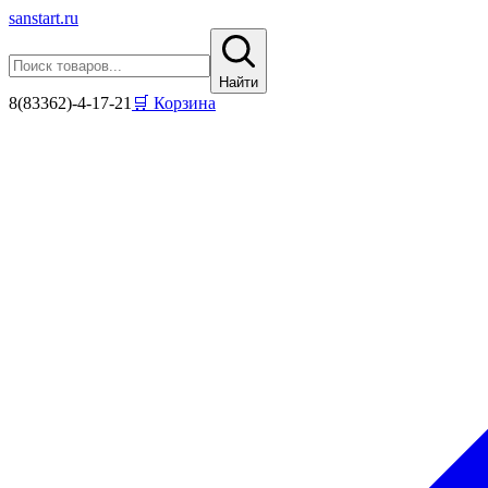
sanstart
.ru
Найти
8(83362)-4-17-21
🛒 Корзина