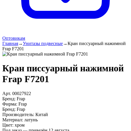
Оптовикам
Главная
→
Унитазы подвесные
→
Кран писсуарный нажимной
Frap F7201
Кран писсуарный нажимной
Frap F7201
Арт.
00027922
Бренд:
Frap
Фирма
:
Frap
Бренд
:
Frap
Производитель
:
Китай
Материал
:
латунь
Цвет
:
хром
Под заказ — привезём 12 августа