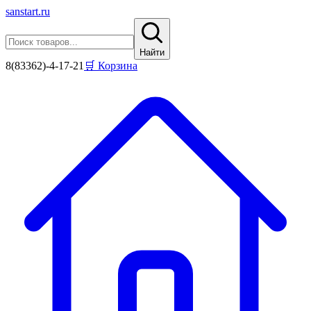
sanstart
.ru
Найти
8(83362)-4-17-21
🛒 Корзина