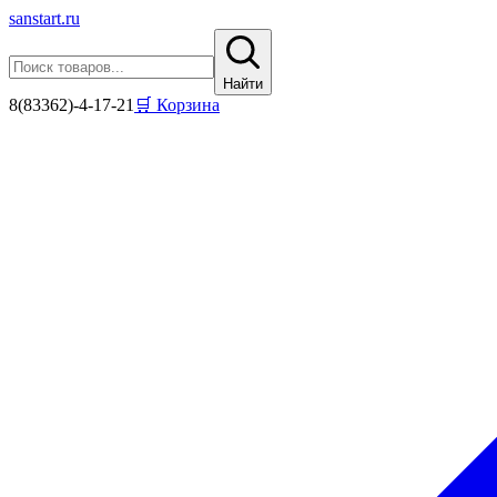
sanstart
.ru
Найти
8(83362)-4-17-21
🛒 Корзина