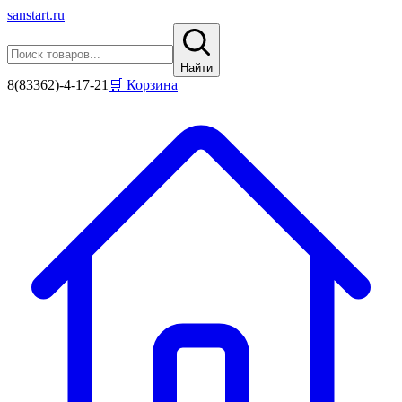
sanstart
.ru
Найти
8(83362)-4-17-21
🛒 Корзина