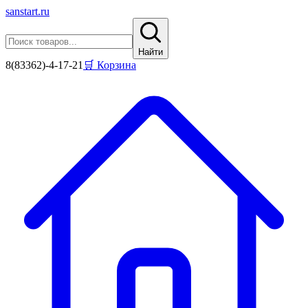
sanstart
.ru
Найти
8(83362)-4-17-21
🛒 Корзина