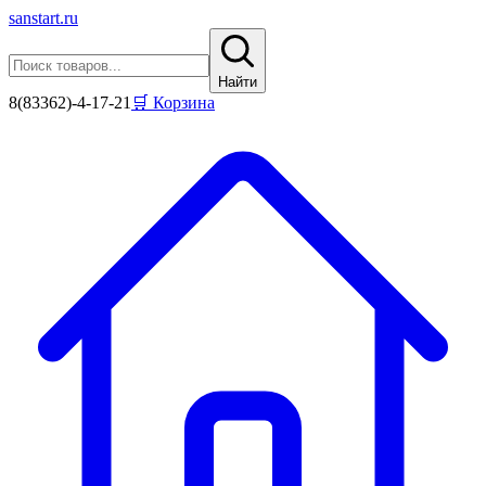
sanstart
.ru
Найти
8(83362)-4-17-21
🛒 Корзина