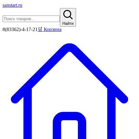
sanstart
.ru
Найти
8(83362)-4-17-21
🛒 Корзина