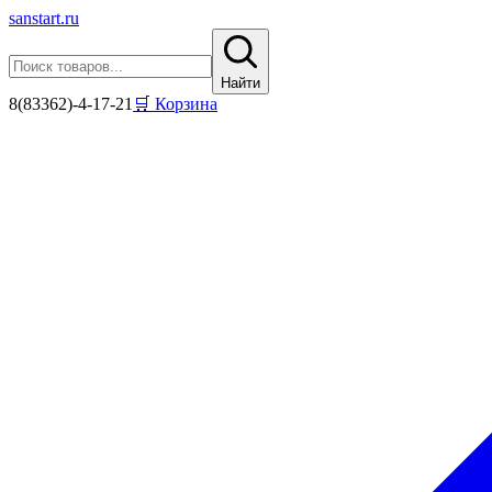
sanstart
.ru
Найти
8(83362)-4-17-21
🛒 Корзина