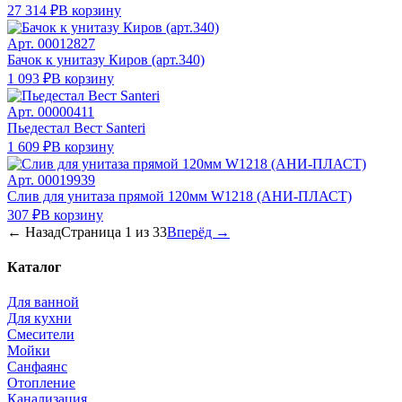
27 314 ₽
В корзину
Арт.
00012827
Бачок к унитазу Киров (арт.340)
1 093 ₽
В корзину
Арт.
00000411
Пьедестал Вест Santeri
1 609 ₽
В корзину
Арт.
00019939
Слив для унитаза прямой 120мм W1218 (АНИ-ПЛАСТ)
307 ₽
В корзину
← Назад
Страница
1
из
33
Вперёд →
Каталог
Для ванной
Для кухни
Смесители
Мойки
Санфаянс
Отопление
Канализация