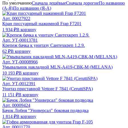
По умолчанию
Сначала дешёвые
Сначала дорогие
По названию
(А-Я)
По названию (Я-А)
Арт.
00027922
Кран писсуарный нажимной Frap F7201
1 934 ₽
В корзину
Арт.
УТ-00013781
Крепеж бачка к унитазу Сантехкреп 1.2.9.
62 ₽
В корзину
Арт.
УТ-00008966
Умывальник накладной MLN-A419-CВК-M (MELANA)
10 193 ₽
В корзину
Арт.
УТ-0012391
Унитаз приставной Vettore F 7841 (CeruttiSPA)
11 151 ₽
В корзину
Арт.
00009424
Бачок Лобня "Универсал" боковая подводка
1 814 ₽
В корзину
Арт.
00011770