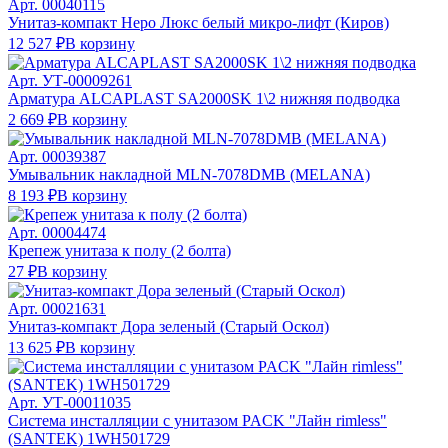
Арт.
00040115
Унитаз-компакт Неро Люкс белый микро-лифт (Киров)
12 527 ₽
В корзину
Арт.
УТ-00009261
Арматура ALCAPLAST SA2000SK 1\2 нижняя подводка
2 669 ₽
В корзину
Арт.
00039387
Умывальник накладной MLN-7078DMB (MELANA)
8 193 ₽
В корзину
Арт.
00004474
Крепеж унитаза к полу (2 болта)
27 ₽
В корзину
Арт.
00021631
Унитаз-компакт Дора зеленый (Старый Оскол)
13 625 ₽
В корзину
Арт.
УТ-00011035
Система инсталляции с унитазом PACK "Лайн rimless"
(SANTEK) 1WH501729