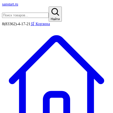
sanstart
.ru
Найти
8(83362)-4-17-21
🛒 Корзина