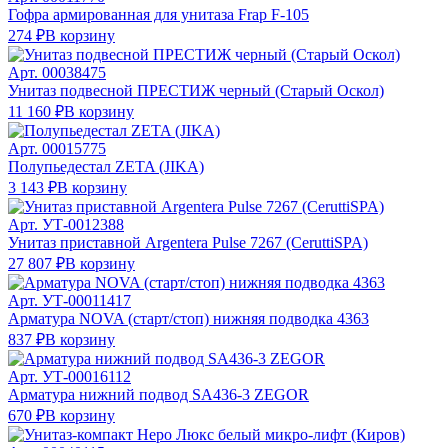
Гофра армированная для унитаза Frap F-105
274 ₽
В корзину
Арт.
00038475
Унитаз подвесной ПРЕСТИЖ черный (Старый Оскол)
11 160 ₽
В корзину
Арт.
00015775
Полупьедестал ZETA (JIKA)
3 143 ₽
В корзину
Арт.
УТ-0012388
Унитаз приставной Argentera Pulse 7267 (CeruttiSPA)
27 807 ₽
В корзину
Арт.
УТ-00011417
Арматура NOVA (старт/стоп) нижняя подводка 4363
837 ₽
В корзину
Арт.
УТ-00016112
Арматура нижний подвод SA436-3 ZEGOR
670 ₽
В корзину