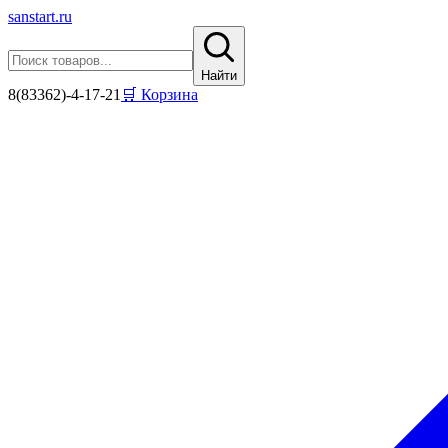
sanstart
.ru
Найти
8(83362)-4-17-21
🛒 Корзина