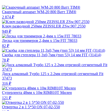
Сварочный аппарат WM-20 800 Ватт TIM®
2 874 ₽
Ключ разводной 250мм ZEISSLER ZSw.907.2550
949 ₽
Леска для триммеров 2,4мм х 15м FIT 78033
82 ₽
Скобы для степлера 11,3х0,7мм (тип 53) 14 мм FIT (31414)
78 ₽
Диск алмазный Турбо 125 х 2.2мм отрезной сегментный Fit
37473
316 ₽
Суперлента 48мм х 10м RIM810T Милен
121 ₽
Отвертка 2 в 1 5*50 ON 07-02-550