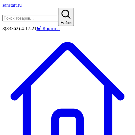
sanstart
.ru
Найти
8(83362)-4-17-21
🛒 Корзина