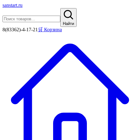
sanstart
.ru
Найти
8(83362)-4-17-21
🛒 Корзина