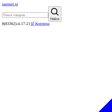
sanstart
.ru
Найти
8(83362)-4-17-21
🛒 Корзина