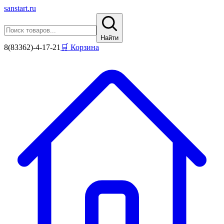
sanstart
.ru
Найти
8(83362)-4-17-21
🛒 Корзина