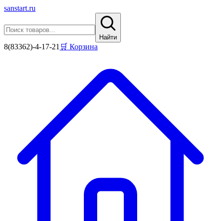
sanstart
.ru
Найти
8(83362)-4-17-21
🛒 Корзина