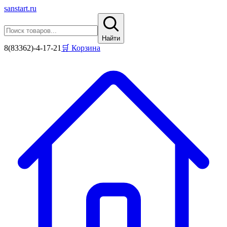
sanstart
.ru
Найти
8(83362)-4-17-21
🛒 Корзина