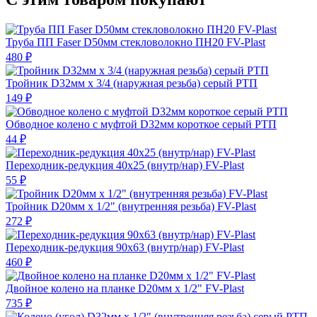
Труба ПП Faser D50мм стекловолокно ПН20 FV-Plast
480 ₽
Тройник D32мм х 3/4 (наружная резьба) серый РТП
149 ₽
Обводное колено с муфтой D32мм короткое серый РТП
44 ₽
Переходник-редукция 40х25 (внутр/нар) FV-Plast
55 ₽
Тройник D20мм х 1/2" (внутренняя резьба) FV-Plast
272 ₽
Переходник-редукция 90х63 (внутр/нар) FV-Plast
460 ₽
Двойное колено на планке D20мм х 1/2" FV-Plast
735 ₽