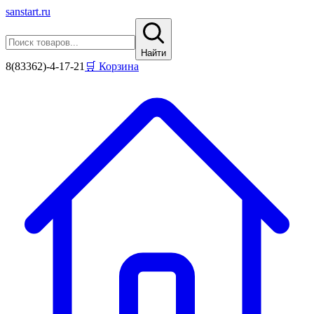
sanstart
.ru
Найти
8(83362)-4-17-21
🛒 Корзина