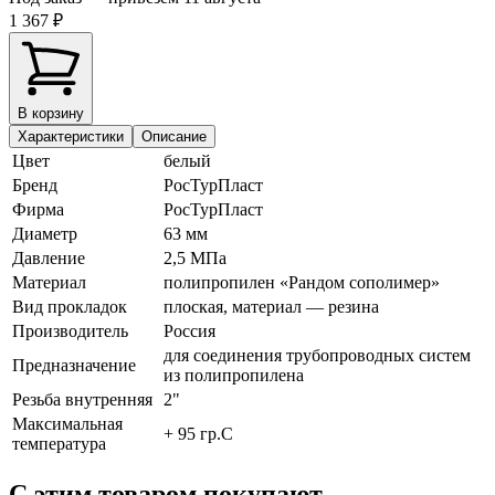
1 367 ₽
В корзину
Характеристики
Описание
Цвет
белый
Бренд
РосТурПласт
Фирма
РосТурПласт
Диаметр
63 мм
Давление
2,5 МПа
Материал
полипропилен «Рандом сополимер»
Вид прокладок
плоская, материал — резина
Производитель
Россия
для соединения трубопроводных систем
Предназначение
из полипропилена
Резьба внутренняя
2"
Максимальная
+ 95 гр.С
температура
С этим товаром покупают