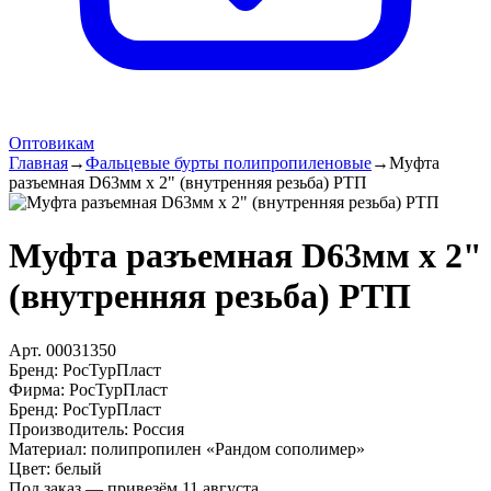
Оптовикам
Главная
→
Фальцевые бурты полипропиленовые
→
Муфта
разъемная D63мм х 2" (внутренняя резьба) РТП
Муфта разъемная D63мм х 2"
(внутренняя резьба) РТП
Арт.
00031350
Бренд:
РосТурПласт
Фирма
:
РосТурПласт
Бренд
:
РосТурПласт
Производитель
:
Россия
Материал
:
полипропилен «Рандом сополимер»
Цвет
:
белый
Под заказ — привезём 11 августа