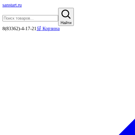
sanstart
.ru
Найти
8(83362)-4-17-21
🛒 Корзина