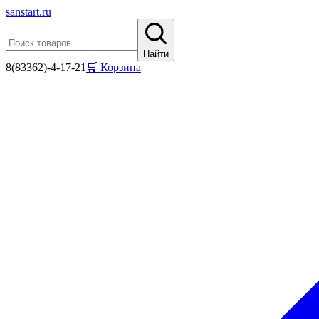
sanstart
.ru
Найти
8(83362)-4-17-21
🛒 Корзина