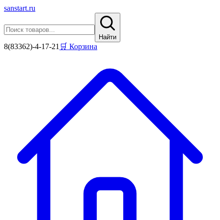
sanstart
.ru
Найти
8(83362)-4-17-21
🛒 Корзина