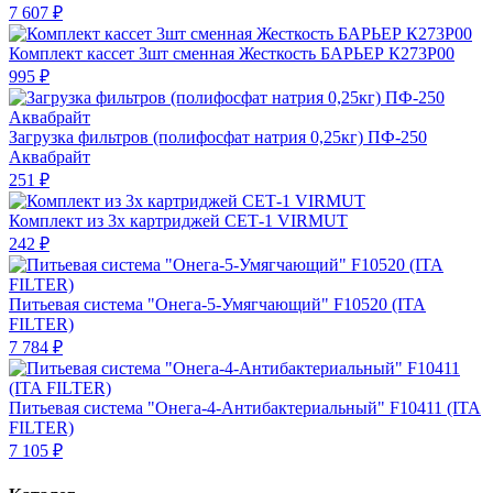
7 607 ₽
Комплект кассет 3шт сменная Жесткость БАРЬЕР К273Р00
995 ₽
Загрузка фильтров (полифосфат натрия 0,25кг) ПФ-250
Аквабрайт
251 ₽
Комплект из 3х картриджей СЕТ-1 VIRMUT
242 ₽
Питьевая система "Онега-5-Умягчающий" F10520 (ITA
FILTER)
7 784 ₽
Питьевая система "Онега-4-Антибактериальный" F10411 (ITA
FILTER)
7 105 ₽