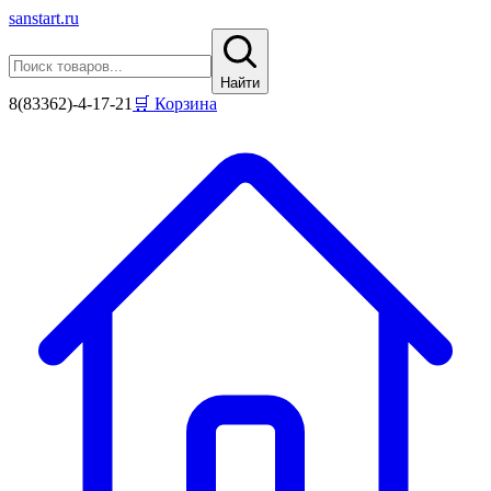
sanstart
.ru
Найти
8(83362)-4-17-21
🛒 Корзина