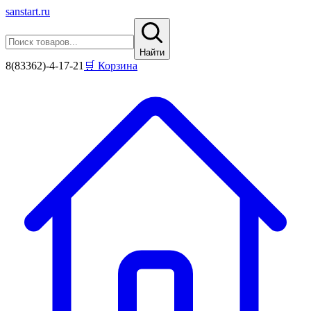
sanstart
.ru
Найти
8(83362)-4-17-21
🛒 Корзина