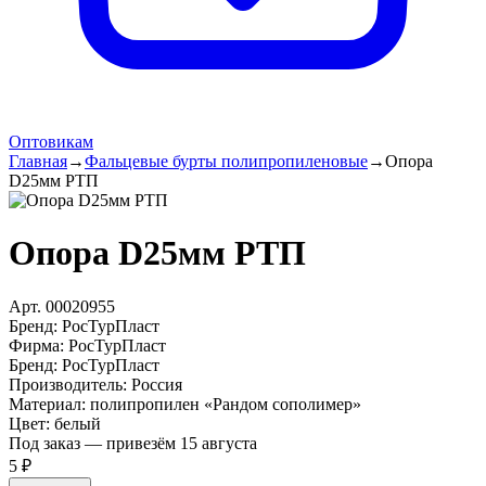
Оптовикам
Главная
→
Фальцевые бурты полипропиленовые
→
Опора
D25мм РТП
Опора D25мм РТП
Арт.
00020955
Бренд:
РосТурПласт
Фирма
:
РосТурПласт
Бренд
:
РосТурПласт
Производитель
:
Россия
Материал
:
полипропилен «Рандом сополимер»
Цвет
:
белый
Под заказ — привезём 15 августа
5 ₽