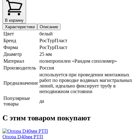
В корзину
Характеристики
Описание
Цвет
белый
Бренд
РосТурПласт
Фирма
РосТурПласт
Диаметр
25 мм
Материал
полипропилен «Рандом сополимер»
Производитель
Россия
используется при проведении монтажных
работ по проводке водяных магистральных
Предназначение
линий, идеально фиксирует трубу в
неподвижном состоянии
Популярные
да
товары
С этим товаром покупают
Опора D40мм РТП