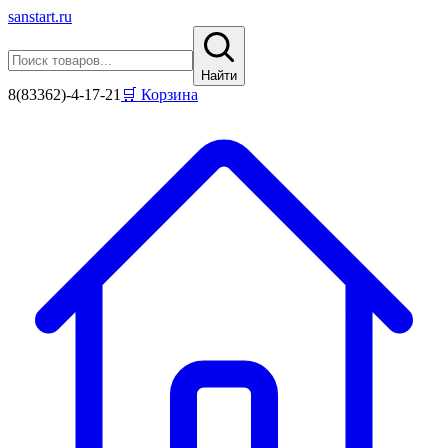
sanstart
.ru
Найти
8(83362)-4-17-21
🛒 Корзина