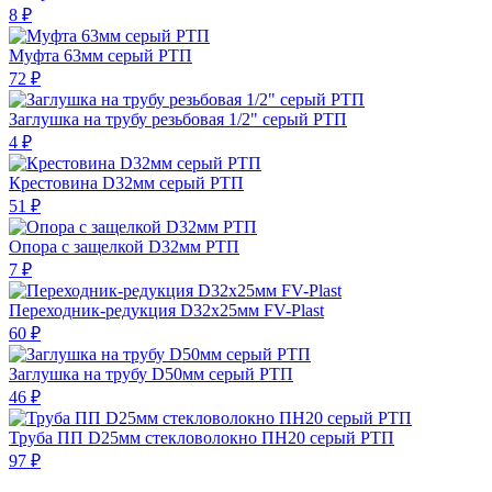
8 ₽
Муфта 63мм серый РТП
72 ₽
Заглушка на трубу резьбовая 1/2" серый РТП
4 ₽
Крестовина D32мм серый РТП
51 ₽
Опора с защелкой D32мм РТП
7 ₽
Переходник-редукция D32х25мм FV-Plast
60 ₽
Заглушка на трубу D50мм серый РТП
46 ₽
Труба ПП D25мм стекловолокно ПН20 серый РТП
97 ₽