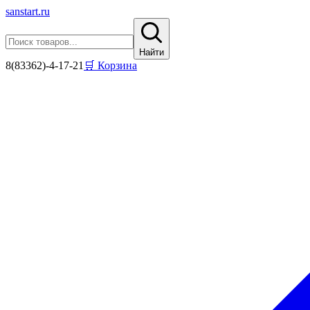
sanstart
.ru
Найти
8(83362)-4-17-21
🛒 Корзина