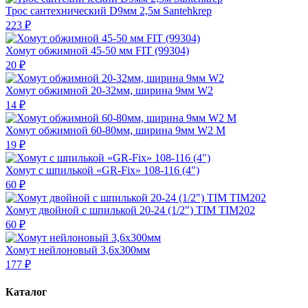
Трос сантехнический D9мм 2,5м Santehkrep
223 ₽
Хомут обжимной 45-50 мм FIT (99304)
20 ₽
Хомут обжимной 20-32мм, ширина 9мм W2
14 ₽
Хомут обжимной 60-80мм, ширина 9мм W2 М
19 ₽
Хомут с шпилькой «GR-Fix» 108-116 (4")
60 ₽
Хомут двойной с шпилькой 20-24 (1/2") TIM TIM202
60 ₽
Хомут нейлоновый 3,6х300мм
177 ₽
Каталог