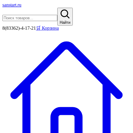
sanstart
.ru
Найти
8(83362)-4-17-21
🛒 Корзина