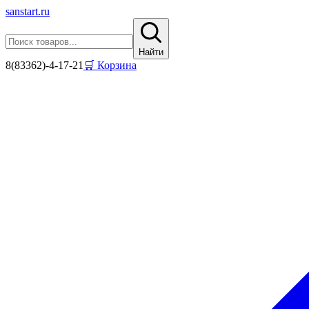
sanstart
.ru
Найти
8(83362)-4-17-21
🛒 Корзина