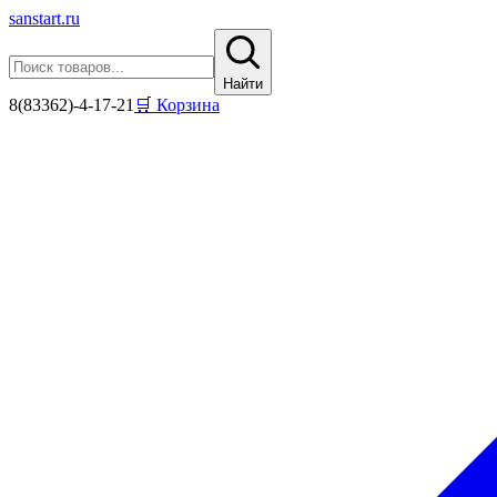
sanstart
.ru
Найти
8(83362)-4-17-21
🛒 Корзина