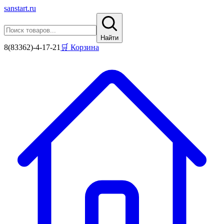
sanstart
.ru
Найти
8(83362)-4-17-21
🛒 Корзина