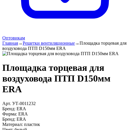
Оптовикам
Главная
→
Решетки вентиляционные
→
Площадка торцевая для
воздуховода ПТП D150мм ERA
Площадка торцевая для
воздуховода ПТП D150мм
ERA
Арт.
УТ-0011232
Бренд:
ERA
Фирма
:
ERA
Бренд
:
ERA
Материал
:
пластик
Цвет
:
белый