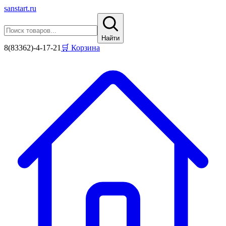
sanstart
.ru
Найти
8(83362)-4-17-21
🛒 Корзина