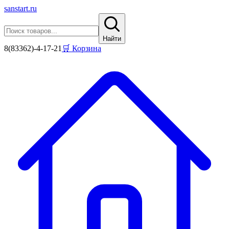
sanstart
.ru
Найти
8(83362)-4-17-21
🛒 Корзина